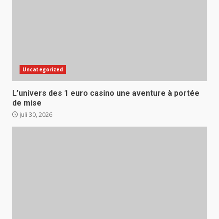
Uncategorized
L’univers des 1 euro casino une aventure à portée
de mise
juli 30, 2026