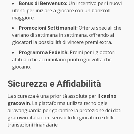
Bonus di Benvenuto:
Un incentivo per i nuovi
utenti per iniziare a giocare con un bankroll
maggiore.
Promozioni Settimanali:
Offerte speciali che
variano di settimana in settimana, offrendo ai
giocatori la possibilità di vincere premi extra.
Programma Fedeltà:
Premi per i giocatori
abituali che accumulano punti ogni volta che
giocano.
Sicurezza e Affidabilità
La sicurezza è una priorità assoluta per il
casino
gratowin
. La piattaforma utilizza tecnologie
all’avanguardia per garantire la protezione dei dati
gratowin-italia.com
sensibili dei giocatori e delle
transazioni finanziarie.