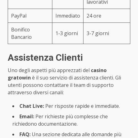
lavorativi
PayPal
Immediato
24 ore
Bonifico
1-3 giorni
3-7 giorni
Bancario
Assistenza Clienti
Uno degli aspetti più apprezzati del
casino
gratowin
è il suo servizio di assistenza clienti. Gli
utenti possono contattare il team di supporto
attraverso diversi canali:
Chat Live:
Per risposte rapide e immediate.
Email:
Per richieste più complesse che
richiedono documentazione.
FAQ:
Una sezione dedicata alle domande più