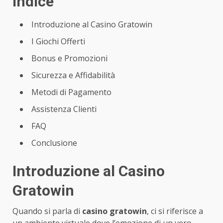
Indice
Introduzione al Casino Gratowin
I Giochi Offerti
Bonus e Promozioni
Sicurezza e Affidabilità
Metodi di Pagamento
Assistenza Clienti
FAQ
Conclusione
Introduzione al Casino
Gratowin
Quando si parla di
casino gratowin
, ci si riferisce a
un ambiente virtuale dove l’emozione di un vero