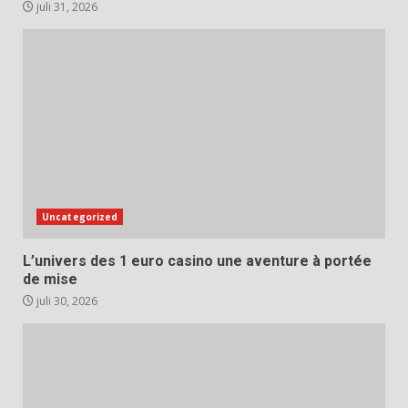
juli 31, 2026
Uncategorized
L’univers des 1 euro casino une aventure à portée
de mise
juli 30, 2026