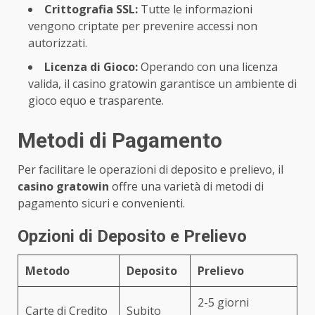
Crittografia SSL:
Tutte le informazioni
vengono criptate per prevenire accessi non
autorizzati.
Licenza di Gioco:
Operando con una licenza
valida, il casino gratowin garantisce un ambiente di
gioco equo e trasparente.
Metodi di Pagamento
Per facilitare le operazioni di deposito e prelievo, il
casino gratowin
offre una varietà di metodi di
pagamento sicuri e convenienti.
Opzioni di Deposito e Prelievo
Metodo
Deposito
Prelievo
2-5 giorni
Carte di Credito
Subito