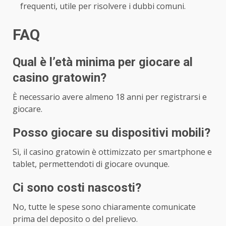
frequenti, utile per risolvere i dubbi comuni.
FAQ
Qual è l’età minima per giocare al
casino gratowin?
È necessario avere almeno 18 anni per registrarsi e
giocare.
Posso giocare su dispositivi mobili?
Sì, il casino gratowin è ottimizzato per smartphone e
tablet, permettendoti di giocare ovunque.
Ci sono costi nascosti?
No, tutte le spese sono chiaramente comunicate
prima del deposito o del prelievo.