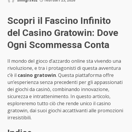
smngrs952
februari 25, 2026
Scopri il Fascino Infinito
del Casino Gratowin: Dove
Ogni Scommessa Conta
Il mondo del gioco d’azzardo online sta vivendo una
rivoluzione, e tra i protagonisti di questa avventura
c’è il
casino gratowin
. Questa piattaforma offre
un’esperienza senza precedenti per gli appassionati
dei giochi da casinò, combinando innovazione,
sicurezza e intrattenimento. In questo articolo,
esploreremo tutto ciò che rende unico il casino
gratowin, dai suoi giochi accattivanti alle promozioni
irresistibili.