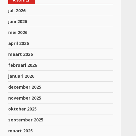
ARCHIEF
juli 2026
juni 2026
mei 2026
april 2026
maart 2026
februari 2026
januari 2026
december 2025
november 2025
oktober 2025
september 2025
maart 2025