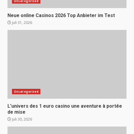
Uncategorized
Neue online Casinos 2026 Top Anbieter im Test
juli 31, 2026
Uncategorized
L’univers des 1 euro casino une aventure à portée
de mise
juli 30, 2026