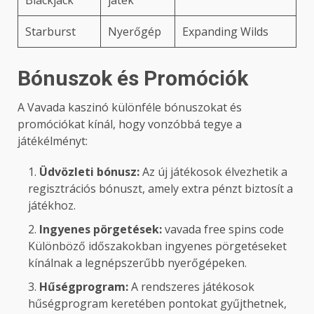
Starburst
Nyerőgép
Expanding Wilds
Bónuszok és Promóciók
A Vavada kaszinó különféle bónuszokat és
promóciókat kínál, hogy vonzóbbá tegye a
játékélményt:
Üdvözleti bónusz:
Az új játékosok élvezhetik a
regisztrációs bónuszt, amely extra pénzt biztosít a
játékhoz.
Ingyenes pörgetések:
vavada free spins code
Különböző időszakokban ingyenes pörgetéseket
kínálnak a legnépszerűbb nyerőgépeken.
Hűségprogram:
A rendszeres játékosok
hűségprogram keretében pontokat gyűjthetnek,