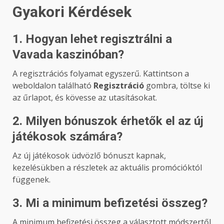
Gyakori Kérdések
1. Hogyan lehet regisztrálni a
Vavada kaszinóban?
A regisztrációs folyamat egyszerű. Kattintson a
weboldalon található
Regisztráció
gombra, töltse ki
az űrlapot, és kövesse az utasításokat.
2. Milyen bónuszok érhetők el az új
játékosok számára?
Az új játékosok üdvözlő bónuszt kapnak,
kezelésükben a részletek az aktuális promócióktól
függenek.
3. Mi a minimum befizetési összeg?
A minimum befizetési összeg a választott módszertől