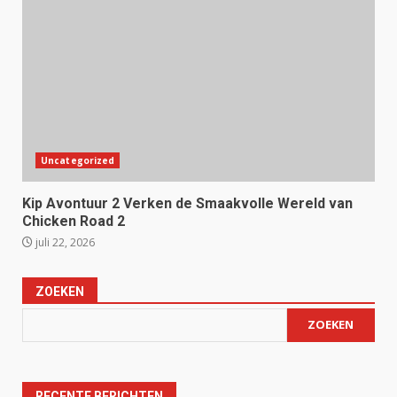
Uncategorized
Kip Avontuur 2 Verken de Smaakvolle Wereld van
Chicken Road 2
juli 22, 2026
ZOEKEN
ZOEKEN
RECENTE BERICHTEN