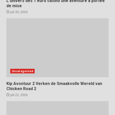
L’univers des 1 euro casino une aventure à portée
de mise
juli 30, 2026
Uncategorized
Kip Avontuur 2 Verken de Smaakvolle Wereld van
Chicken Road 2
juli 22, 2026