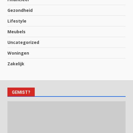
Gezondheid
Lifestyle
Meubels
Uncategorized
Woningen
Zakelijk
GEMIST?