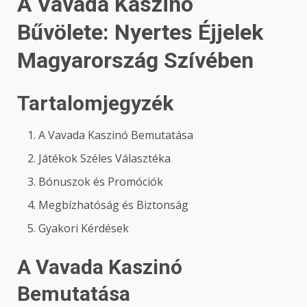
A Vavada Kaszinó
Bűvölete: Nyertes Éjjelek
Magyarország Szívében
Tartalomjegyzék
A Vavada Kaszinó Bemutatása
Játékok Széles Választéka
Bónuszok és Promóciók
Megbízhatóság és Biztonság
Gyakori Kérdések
A Vavada Kaszinó
Bemutatása