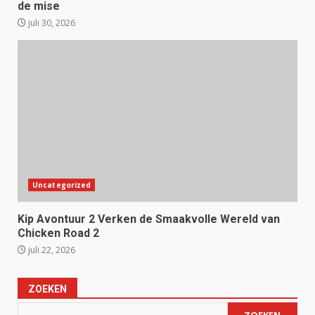
de mise
juli 30, 2026
Uncategorized
Kip Avontuur 2 Verken de Smaakvolle Wereld van
Chicken Road 2
juli 22, 2026
ZOEKEN