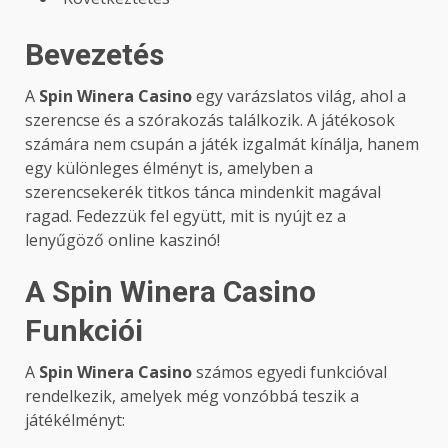
Bevezetés
A
Spin Winera Casino
egy varázslatos világ, ahol a
szerencse és a szórakozás találkozik. A játékosok
számára nem csupán a játék izgalmát kínálja, hanem
egy különleges élményt is, amelyben a
szerencsekerék titkos tánca mindenkit magával
ragad. Fedezzük fel együtt, mit is nyújt ez a
lenyűgöző online kaszinó!
A Spin Winera Casino
Funkciói
A
Spin Winera Casino
számos egyedi funkcióval
rendelkezik, amelyek még vonzóbbá teszik a
játékélményt: