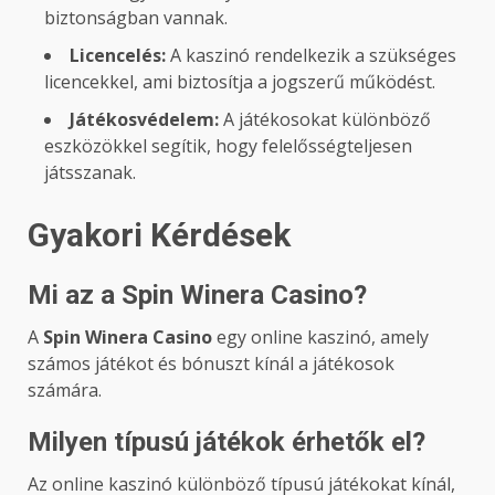
biztonságban vannak.
Licencelés:
A kaszinó rendelkezik a szükséges
licencekkel, ami biztosítja a jogszerű működést.
Játékosvédelem:
A játékosokat különböző
eszközökkel segítik, hogy felelősségteljesen
játsszanak.
Gyakori Kérdések
Mi az a Spin Winera Casino?
A
Spin Winera Casino
egy online kaszinó, amely
számos játékot és bónuszt kínál a játékosok
számára.
Milyen típusú játékok érhetők el?
Az online kaszinó különböző típusú játékokat kínál,