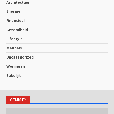
Architectuur
Energie
Financieel
Gezondheid
Lifestyle
Meubels
Uncategorized
Woningen
Zakelijk
GEMIST?