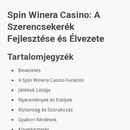
Spin Winera Casino: A
Szerencsekerék
Fejlesztése és Élvezete
Tartalomjegyzék
Bevezetés
A Spin Winera Casino Funkciói
Játékok Listája
Nyeremények és Esélyek
Biztonság és Szórakozás
Gyakori Kérdések
Következtetés