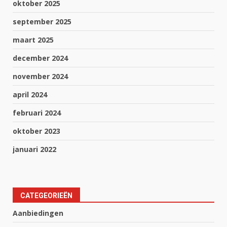
oktober 2025
september 2025
maart 2025
december 2024
november 2024
april 2024
februari 2024
oktober 2023
januari 2022
CATEGEORIEËN
Aanbiedingen