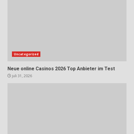
Uncategorized
Neue online Casinos 2026 Top Anbieter im Test
juli 31, 2026