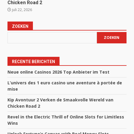
Chicken Road 2
juli 22, 2026
ZOEKEN
ZOEKEN
RECENTE BERICHTEN
Neue online Casinos 2026 Top Anbieter im Test
L’univers des 1 euro casino une aventure à portée de
mise
Kip Avontuur 2 Verken de Smaakvolle Wereld van
Chicken Road 2
Revel in the Electric Thrill of Online Slots for Limitless
Wins
Unlock Fortune’s Canvas with Real Money Slots