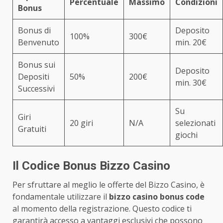
Percentuale
Massimo
Condizioni
Bonus
Bonus di
Deposito
100%
300€
Benvenuto
min. 20€
Bonus sui
Deposito
Depositi
50%
200€
min. 30€
Successivi
Su
Giri
20 giri
N/A
selezionati
Gratuiti
giochi
Il Codice Bonus Bizzo Casino
Per sfruttare al meglio le offerte del Bizzo Casino, è
fondamentale utilizzare il
bizzo casino bonus code
al momento della registrazione. Questo codice ti
garantirà accesso a vantaggi esclusivi che possono