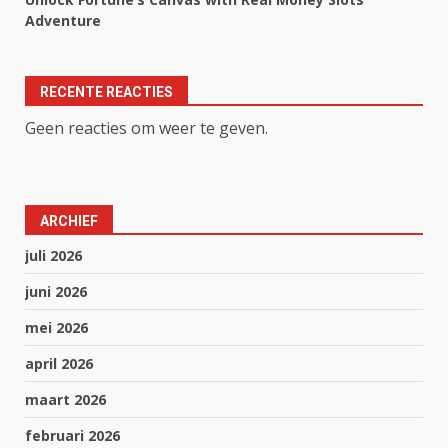
Adventure
RECENTE REACTIES
Geen reacties om weer te geven.
ARCHIEF
juli 2026
juni 2026
mei 2026
april 2026
maart 2026
februari 2026