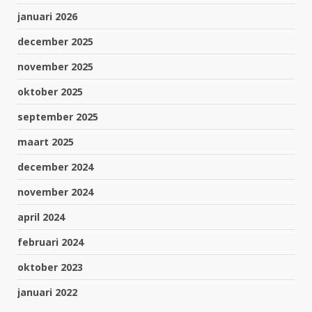
januari 2026
december 2025
november 2025
oktober 2025
september 2025
maart 2025
december 2024
november 2024
april 2024
februari 2024
oktober 2023
januari 2022