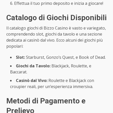
Effettua il tuo primo deposito e inizia a giocare!
Catalogo di Giochi Disponibili
Il catalogo giochi di Bizzo Casino è vasto e variegato,
comprendendo slot, giochi da tavolo e una sezione
dedicata ai casinò dal vivo. Ecco alcuni dei giochi più
popolari:
Slot:
Starburst, Gonzo’s Quest, e Book of Dead.
Giochi da Tavolo:
Blackjack, Roulette, e
Baccarat.
Casinò dal Vivo:
Roulette e Blackjack con
croupier reali, per un’esperienza immersiva.
Metodi di Pagamento e
Prelievo