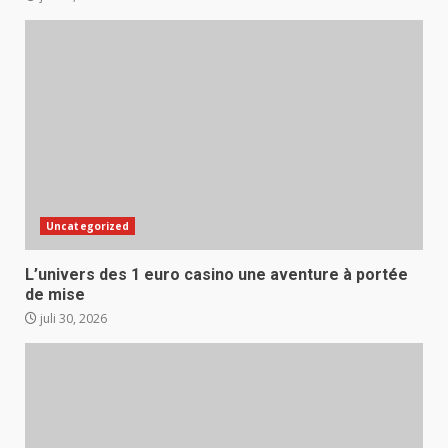
Uncategorized
L’univers des 1 euro casino une aventure à portée
de mise
juli 30, 2026