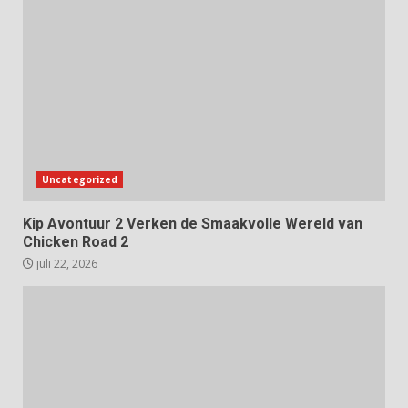
Uncategorized
Kip Avontuur 2 Verken de Smaakvolle Wereld van
Chicken Road 2
juli 22, 2026