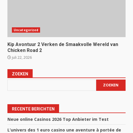
Uncategorized
Kip Avontuur 2 Verken de Smaakvolle Wereld van
Chicken Road 2
juli 22, 2026
ZOEKEN
ZOEKEN
RECENTE BERICHTEN
Neue online Casinos 2026 Top Anbieter im Test
L’univers des 1 euro casino une aventure à portée de