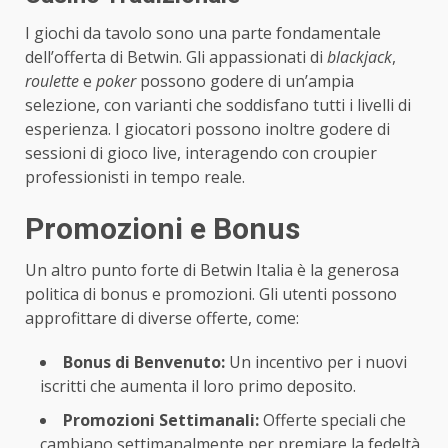
I giochi da tavolo sono una parte fondamentale
dell’offerta di Betwin. Gli appassionati di
blackjack
,
roulette
e
poker
possono godere di un’ampia
selezione, con varianti che soddisfano tutti i livelli di
esperienza. I giocatori possono inoltre godere di
sessioni di gioco live, interagendo con croupier
professionisti in tempo reale.
Promozioni e Bonus
Un altro punto forte di Betwin Italia è la generosa
politica di bonus e promozioni. Gli utenti possono
approfittare di diverse offerte, come:
Bonus di Benvenuto:
Un incentivo per i nuovi
iscritti che aumenta il loro primo deposito.
Promozioni Settimanali:
Offerte speciali che
cambiano settimanalmente per premiare la fedeltà