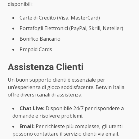
disponibili:
Carte di Credito (Visa, MasterCard)
Portafogli Elettronici (PayPal, Skrill, Neteller)
Bonifico Bancario
Prepaid Cards
Assistenza Clienti
Un buon supporto clienti è essenziale per
un’esperienza di gioco soddisfacente. Betwin Italia
offre diversi canali di assistenza:
Chat Live:
Disponibile 24/7 per rispondere a
domande e risolvere problemi.
Email:
Per richieste più complesse, gli utenti
possono contattare il servizio clienti via email.