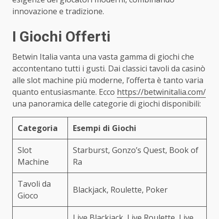
innovazione e tradizione.
I Giochi Offerti
Betwin Italia vanta una vasta gamma di giochi che
accontentano tutti i gusti. Dai classici tavoli da casinò
alle slot machine più moderne, l’offerta è tanto varia
quanto entusiasmante. Ecco
https://betwinitalia.com/
una panoramica delle categorie di giochi disponibili:
Categoria
Esempi di Giochi
Slot
Starburst, Gonzo’s Quest, Book of
Machine
Ra
Tavoli da
Blackjack, Roulette, Poker
Gioco
Live Blackjack, Live Roulette, Live