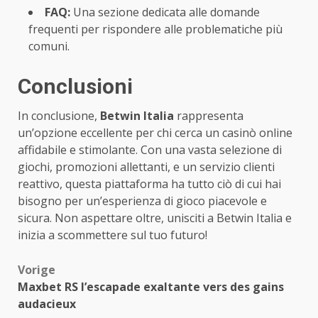
FAQ:
Una sezione dedicata alle domande
frequenti per rispondere alle problematiche più
comuni.
Conclusioni
In conclusione,
Betwin Italia
rappresenta
un’opzione eccellente per chi cerca un casinò online
affidabile e stimolante. Con una vasta selezione di
giochi, promozioni allettanti, e un servizio clienti
reattivo, questa piattaforma ha tutto ciò di cui hai
bisogno per un’esperienza di gioco piacevole e
sicura. Non aspettare oltre, unisciti a Betwin Italia e
inizia a scommettere sul tuo futuro!
Bericht
Vorige
Maxbet RS l’escapade exaltante vers des gains
navigatie
audacieux