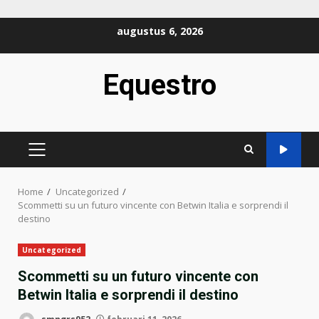
Ga
augustus 6, 2026
naar
de
Equestro
inhoud
PRIMAIR
MENU
Home
Uncategorized
Scommetti su un futuro vincente con Betwin Italia e sorprendi il
destino
Uncategorized
Scommetti su un futuro vincente con
Betwin Italia e sorprendi il destino