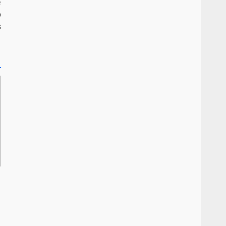
e
o
s