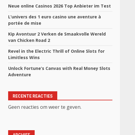
Neue online Casinos 2026 Top Anbieter im Test
L’univers des 1 euro casino une aventure à
portée de mise
Kip Avontuur 2 Verken de Smaakvolle Wereld
van Chicken Road 2
Revel in the Electric Thrill of Online Slots for
Limitless Wins
Unlock Fortune’s Canvas with Real Money Slots
Adventure
RECENTE REACTIES
Geen reacties om weer te geven.