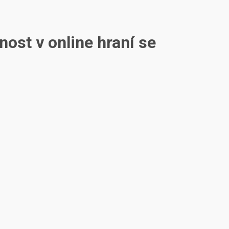
ost v online hraní se