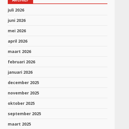
ARCHIEF
juli 2026
juni 2026
mei 2026
april 2026
maart 2026
februari 2026
januari 2026
december 2025
november 2025
oktober 2025
september 2025
maart 2025