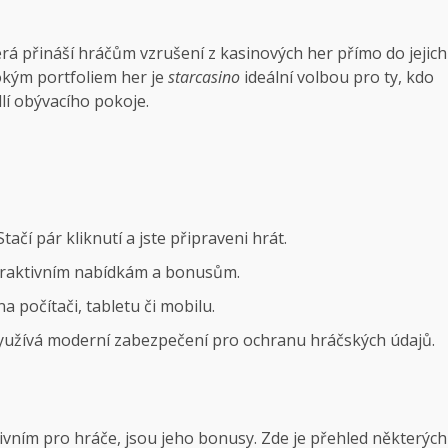
rá přináší hráčům vzrušení z kasinových her přímo do jejich
okým portfoliem her je
starcasino
ideální volbou pro ty, kdo
lí obývacího pokoje.
tačí pár kliknutí a jste připraveni hrát.
atraktivním nabídkám a bonusům.
a počítači, tabletu či mobilu.
yužívá moderní zabezpečení pro ochranu hráčských údajů.
ivním pro hráče, jsou jeho bonusy. Zde je přehled některých