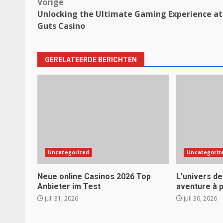
Bericht
Vorige
Unlocking the Ultimate Gaming Experience at
navigatie
Guts Casino
GERELATEERDE BERICHTEN
Uncategorized
Uncategoriz
Neue online Casinos 2026 Top
L’univers de
Anbieter im Test
aventure à 
juli 31, 2026
juli 30, 2026