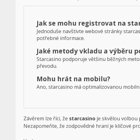
Jak se mohu registrovat na sta
Jednoduše navštivte webové stránky starcasi
potřebné informace.
Jaké metody vkladu a výběru p
Starcasino podporuje většinu běžných metod
převodu.
Mohu hrát na mobilu?
Ano, starcasino má optimalizovanou mobilní 
Závěrem lze říci, že
starcasino
je skvělou volbou p
Nezapomeňte, že zodpovědné hraní je klíčové pro