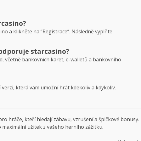
rcasino?
no a klikněte na “Registrace”. Následně vyplňte
odporuje starcasino?
, včetně bankovních karet, e-walletů a bankovního
verzi, která vám umožní hrát kdekoliv a kdykoliv.
ro hráče, kteří hledají zábavu, vzrušení a špičkové bonusy.
 maximální užitek z vašeho herního zážitku.