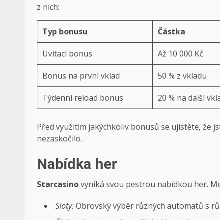
z nich:
Typ bonusu
Částka
Uvítací bonus
Až 10 000 Kč
Bonus na první vklad
50 % z vkladu
Týdenní reload bonus
20 % na další vkl
Před využitím jakýchkoliv bonusů se ujistěte, že j
nezaskočilo.
Nabídka her
Starcasino
vyniká svou pestrou nabídkou her. Mez
Sloty:
Obrovský výběr různých automatů s růz