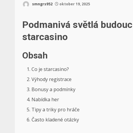
smngrs952
oktober 19, 2025
Podmanivá světlá budoucn
starcasino
Obsah
Co je starcasino?
Výhody registrace
Bonusy a podmínky
Nabídka her
Tipy a triky pro hráče
Často kladené otázky