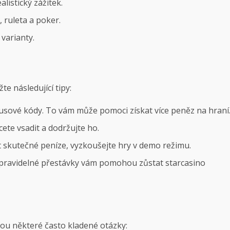
listický zážitek.
, ruleta a poker.
 varianty.
žte následující tipy:
ové kódy. To vám může pomoci získat více peněz na hraní
hcete vsadit a dodržujte ho.
 skutečné peníze, vyzkoušejte hry v demo režimu.
 pravidelné přestávky vám pomohou zůstat
starcasino
jsou některé často kladené otázky: