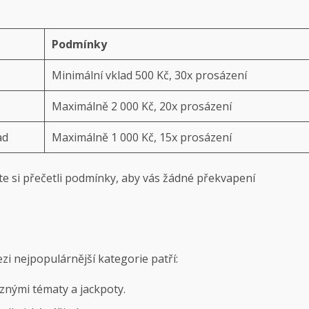
Podmínky
Minimální vklad 500 Kč, 30x prosázení
Maximálně 2 000 Kč, 20x prosázení
ad
Maximálně 1 000 Kč, 15x prosázení
ste si přečetli podmínky, aby vás žádné překvapení
i nejpopulárnější kategorie patří:
nými tématy a jackpoty.