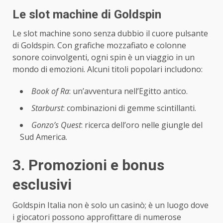
Le slot machine di Goldspin
Le slot machine sono senza dubbio il cuore pulsante
di Goldspin. Con grafiche mozzafiato e colonne
sonore coinvolgenti, ogni spin è un viaggio in un
mondo di emozioni. Alcuni titoli popolari includono:
Book of Ra
: un’avventura nell’Egitto antico.
Starburst
: combinazioni di gemme scintillanti.
Gonzo’s Quest
: ricerca dell’oro nelle giungle del
Sud America.
3. Promozioni e bonus
esclusivi
Goldspin Italia non è solo un casinò; è un luogo dove
i giocatori possono approfittare di numerose