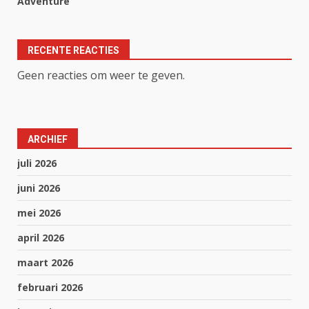
Adventure
RECENTE REACTIES
Geen reacties om weer te geven.
ARCHIEF
juli 2026
juni 2026
mei 2026
april 2026
maart 2026
februari 2026