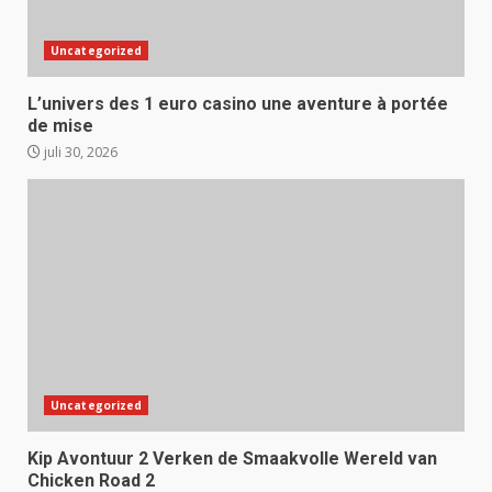
Uncategorized
L’univers des 1 euro casino une aventure à portée
de mise
juli 30, 2026
Uncategorized
Kip Avontuur 2 Verken de Smaakvolle Wereld van
Chicken Road 2