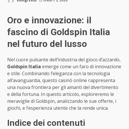
smngrs952
maart 3, 2026
Oro e innovazione: il
fascino di Goldspin Italia
nel futuro del lusso
Nel cuore pulsante dell’industria del gioco d’azzardo,
Goldspin Italia
emerge come un faro di innovazione
e stile. Combinando l’eleganza con la tecnologia
all’avanguardia, questo casinò online rappresenta
una nuova frontiera per gli amanti del divertimento
e della fortuna. In questo articolo, esploreremo le
meraviglie di Goldspin, analizzando le sue offerte, i
giochi, e l’esperienza utente che la rende unica.
Indice dei contenuti