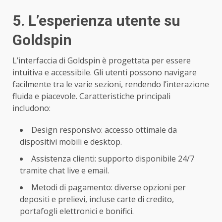
5. L’esperienza utente su
Goldspin
L’interfaccia di Goldspin è progettata per essere
intuitiva e accessibile. Gli utenti possono navigare
facilmente tra le varie sezioni, rendendo l’interazione
fluida e piacevole. Caratteristiche principali
includono:
Design responsivo: accesso ottimale da
dispositivi mobili e desktop.
Assistenza clienti: supporto disponibile 24/7
tramite chat live e email.
Metodi di pagamento: diverse opzioni per
depositi e prelievi, incluse carte di credito,
portafogli elettronici e bonifici.