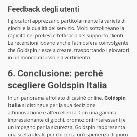
Feedback degli utenti
I giocatori apprezzano particolarmente la varietà di
giochi e la qualità del servizio. Molti sottolineano la
rapidità nei prelievi e l’efficacia del supporto clienti.
Le recensioni lodano anche l’atmosfera coinvolgente
che Goldspin riesce a creare, trasportando i giocatori
in un mondo di lusso e divertimento.
6. Conclusione: perché
scegliere Goldspin Italia
In un panorama affollato di casinò online,
Goldspin
Italia
si distingue per la sua dedizione
all’innovazione e all’eccellenza. Con una gamma
impressionante di giochi, promozioni interessanti e
un impegno per la sicurezza, Goldspin rappresenta
una scelta ideale per chi cerca un’esperienza di gioco