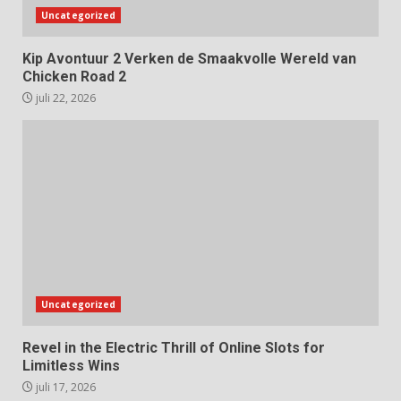
Uncategorized
Kip Avontuur 2 Verken de Smaakvolle Wereld van
Chicken Road 2
juli 22, 2026
Uncategorized
Revel in the Electric Thrill of Online Slots for
Limitless Wins
juli 17, 2026