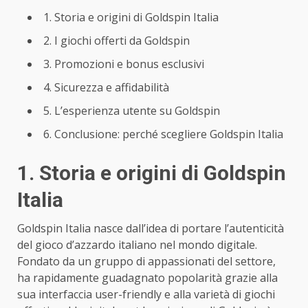
1. Storia e origini di Goldspin Italia
2. I giochi offerti da Goldspin
3. Promozioni e bonus esclusivi
4. Sicurezza e affidabilità
5. L’esperienza utente su Goldspin
6. Conclusione: perché scegliere Goldspin Italia
1. Storia e origini di Goldspin
Italia
Goldspin Italia nasce dall’idea di portare l’autenticità
del gioco d’azzardo italiano nel mondo digitale.
Fondato da un gruppo di appassionati del settore,
ha rapidamente guadagnato popolarità grazie alla
sua interfaccia user-friendly e alla varietà di giochi