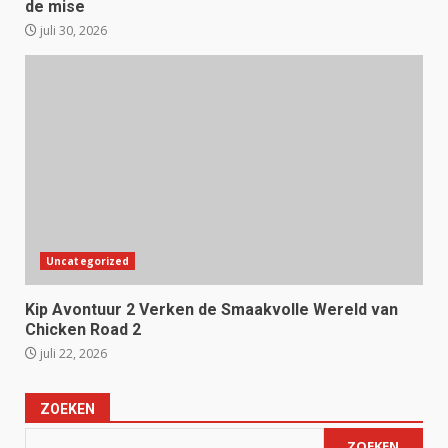
de mise
juli 30, 2026
Uncategorized
Kip Avontuur 2 Verken de Smaakvolle Wereld van
Chicken Road 2
juli 22, 2026
ZOEKEN
ZOEKEN