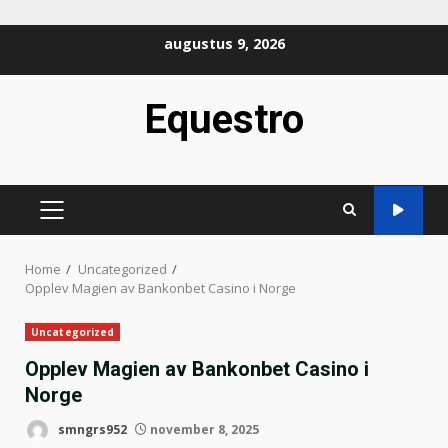
Ga
augustus 9, 2026
naar
de
Equestro
inhoud
PRIMAIR
MENU
Home
Uncategorized
Opplev Magien av Bankonbet Casino i Norge
Uncategorized
Opplev Magien av Bankonbet Casino i
Norge
smngrs952
november 8, 2025