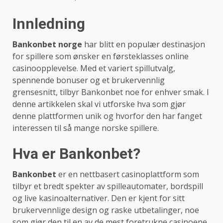
Innledning
Bankonbet norge
har blitt en populær destinasjon
for spillere som ønsker en førsteklasses online
casinoopplevelse. Med et variert spillutvalg,
spennende bonuser og et brukervennlig
grensesnitt, tilbyr Bankonbet noe for enhver smak. I
denne artikkelen skal vi utforske hva som gjør
denne plattformen unik og hvorfor den har fanget
interessen til så mange norske spillere.
Hva er Bankonbet?
Bankonbet
er en nettbasert casinoplattform som
tilbyr et bredt spekter av spilleautomater, bordspill
og live kasinoalternativer. Den er kjent for sitt
brukervennlige design og raske utbetalinger, noe
som gjør den til en av de mest foretrukne casinoene