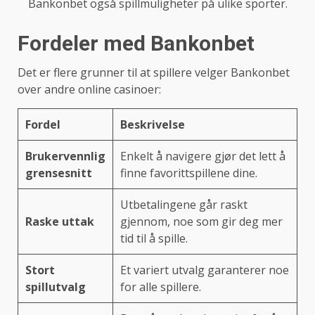
Bankonbet også spillmuligheter på ulike sporter.
Fordeler med Bankonbet
Det er flere grunner til at spillere velger Bankonbet
over andre online casinoer:
Fordel
Beskrivelse
Brukervennlig
Enkelt å navigere gjør det lett å
grensesnitt
finne favorittspillene dine.
Utbetalingene går raskt
Raske uttak
gjennom, noe som gir deg mer
tid til å spille.
Stort
Et variert utvalg garanterer noe
spillutvalg
for alle spillere.