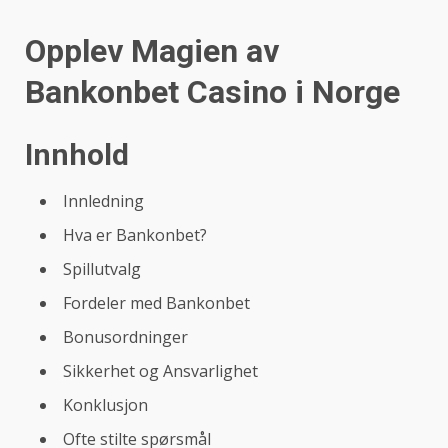
Opplev Magien av
Bankonbet Casino i Norge
Innhold
Innledning
Hva er Bankonbet?
Spillutvalg
Fordeler med Bankonbet
Bonusordninger
Sikkerhet og Ansvarlighet
Konklusjon
Ofte stilte spørsmål