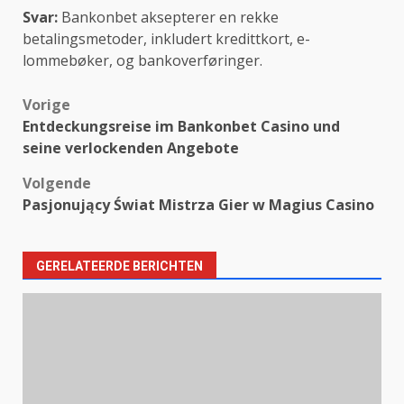
Svar:
Bankonbet aksepterer en rekke
betalingsmetoder, inkludert kredittkort, e-
lommebøker, og bankoverføringer.
Bericht
Vorige
Entdeckungsreise im Bankonbet Casino und
navigatie
seine verlockenden Angebote
Volgende
Pasjonujący Świat Mistrza Gier w Magius Casino
GERELATEERDE BERICHTEN