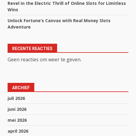
Revel in the Electric Thrill of Online Slots for Limitless
Wins
Unlock Fortune’s Canvas with Real Money Slots
Adventure
RECENTE REACTIES
Geen reacties om weer te geven.
ARCHIEF
juli 2026
juni 2026
mei 2026
april 2026