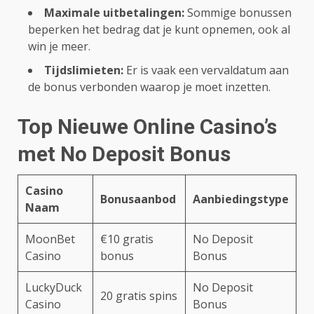
Maximale uitbetalingen:
Sommige bonussen
beperken het bedrag dat je kunt opnemen, ook al
win je meer.
Tijdslimieten:
Er is vaak een vervaldatum aan
de bonus verbonden waarop je moet inzetten.
Top Nieuwe Online Casino’s
met No Deposit Bonus
Casino
Bonusaanbod
Aanbiedingstype
Naam
MoonBet
€10 gratis
No Deposit
Casino
bonus
Bonus
LuckyDuck
No Deposit
20 gratis spins
Casino
Bonus