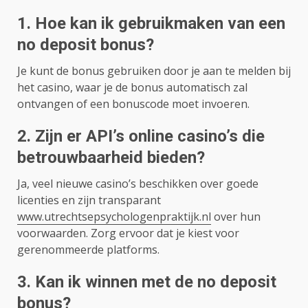
1. Hoe kan ik gebruikmaken van een
no deposit bonus?
Je kunt de bonus gebruiken door je aan te melden bij
het casino, waar je de bonus automatisch zal
ontvangen of een bonuscode moet invoeren.
2. Zijn er API’s online casino’s die
betrouwbaarheid bieden?
Ja, veel nieuwe casino’s beschikken over goede
licenties en zijn transparant
www.utrechtsepsychologenpraktijk.nl
over hun
voorwaarden. Zorg ervoor dat je kiest voor
gerenommeerde platforms.
3. Kan ik winnen met de no deposit
bonus?