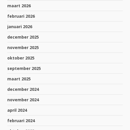
maart 2026
februari 2026
januari 2026
december 2025
november 2025
oktober 2025
september 2025
maart 2025
december 2024
november 2024
april 2024
februari 2024