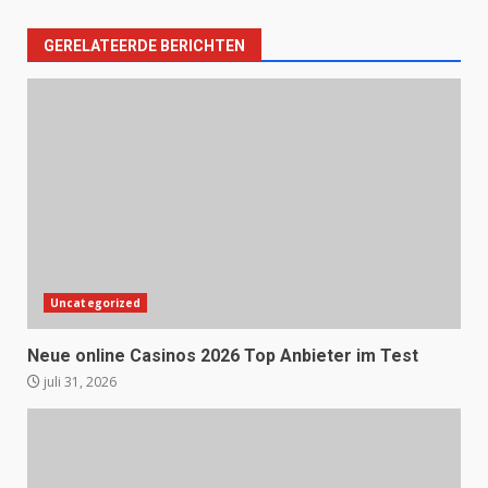
GERELATEERDE BERICHTEN
Uncategorized
Neue online Casinos 2026 Top Anbieter im Test
juli 31, 2026