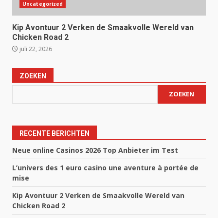
Uncategorized
Kip Avontuur 2 Verken de Smaakvolle Wereld van
Chicken Road 2
juli 22, 2026
ZOEKEN
ZOEKEN
RECENTE BERICHTEN
Neue online Casinos 2026 Top Anbieter im Test
L’univers des 1 euro casino une aventure à portée de
mise
Kip Avontuur 2 Verken de Smaakvolle Wereld van
Chicken Road 2