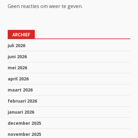
Geen reacties om weer te geven.
ARCHIEF
juli 2026
juni 2026
mei 2026
april 2026
maart 2026
februari 2026
januari 2026
december 2025
november 2025