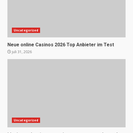
Uncategorized
Neue online Casinos 2026 Top Anbieter im Test
juli 31, 2026
Uncategorized