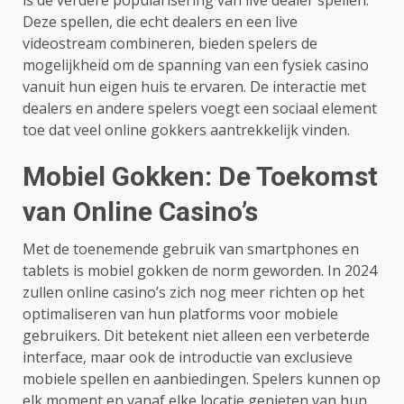
Deze spellen, die echt dealers en een live
videostream combineren, bieden spelers de
mogelijkheid om de spanning van een fysiek casino
vanuit hun eigen huis te ervaren. De interactie met
dealers en andere spelers voegt een sociaal element
toe dat veel online gokkers aantrekkelijk vinden.
Mobiel Gokken: De Toekomst
van Online Casino’s
Met de toenemende gebruik van smartphones en
tablets is mobiel gokken de norm geworden. In 2024
zullen online casino’s zich nog meer richten op het
optimaliseren van hun platforms voor mobiele
gebruikers. Dit betekent niet alleen een verbeterde
interface, maar ook de introductie van exclusieve
mobiele spellen en aanbiedingen. Spelers kunnen op
elk moment en vanaf elke locatie genieten van hun