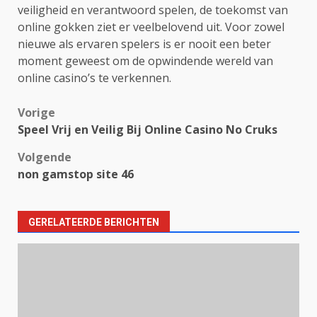
veiligheid en verantwoord spelen, de toekomst van
online gokken ziet er veelbelovend uit. Voor zowel
nieuwe als ervaren spelers is er nooit een beter
moment geweest om de opwindende wereld van
online casino’s te verkennen.
Bericht
Vorige
Speel Vrij en Veilig Bij Online Casino No Cruks
navigatie
Volgende
non gamstop site 46
GERELATEERDE BERICHTEN