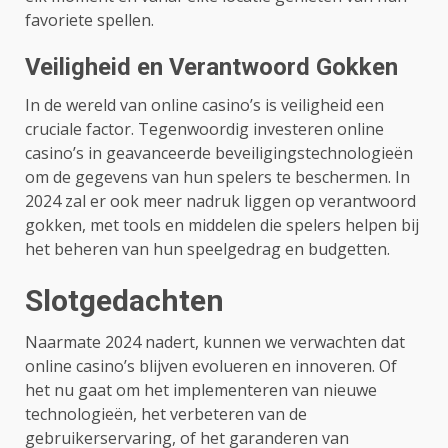
favoriete spellen.
Veiligheid en Verantwoord Gokken
In de wereld van online casino’s is veiligheid een
cruciale factor. Tegenwoordig investeren online
casino’s in geavanceerde beveiligingstechnologieën
om de gegevens van hun spelers te beschermen. In
2024 zal er ook meer nadruk liggen op verantwoord
gokken, met tools en middelen die spelers helpen bij
het beheren van hun speelgedrag en budgetten.
Slotgedachten
Naarmate 2024 nadert, kunnen we verwachten dat
online casino’s blijven evolueren en innoveren. Of
het nu gaat om het implementeren van nieuwe
technologieën, het verbeteren van de
gebruikerservaring, of het garanderen van