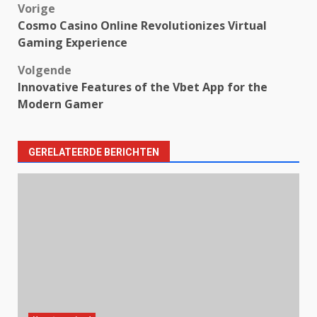
Bericht
Vorige
Cosmo Casino Online Revolutionizes Virtual
navigatie
Gaming Experience
Volgende
Innovative Features of the Vbet App for the
Modern Gamer
GERELATEERDE BERICHTEN