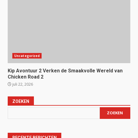
Uncategorized
Kip Avontuur 2 Verken de Smaakvolle Wereld van
Chicken Road 2
juli 22, 2026
ZOEKEN
ZOEKEN
RECENTE BERICHTEN