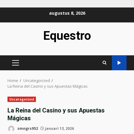
Ga
augustus 8, 2026
naar
de
Equestro
inhoud
PRIMAIR
MENU
Home
Uncategorized
La Reina del Casino y sus Apuestas Mágicas
Uncategorized
La Reina del Casino y sus Apuestas
Mágicas
smngrs952
januari 13, 2026