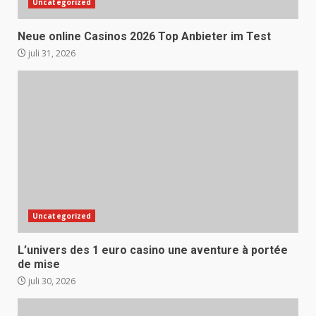
Uncategorized
Neue online Casinos 2026 Top Anbieter im Test
juli 31, 2026
Uncategorized
L’univers des 1 euro casino une aventure à portée
de mise
juli 30, 2026