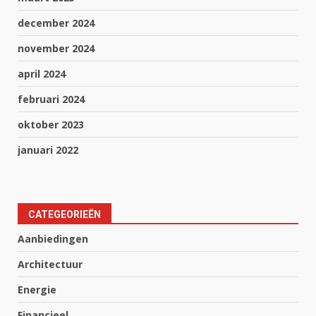
december 2024
november 2024
april 2024
februari 2024
oktober 2023
januari 2022
CATEGEORIEËN
Aanbiedingen
Architectuur
Energie
Financieel