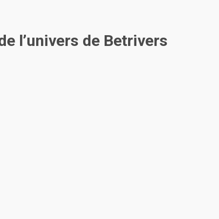
e l’univers de Betrivers