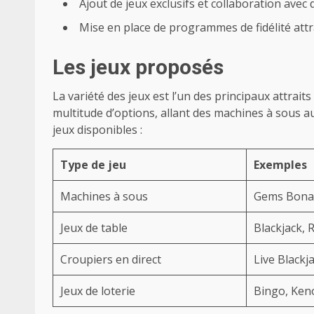
Ajout de jeux exclusifs et collaboration ave
Mise en place de programmes de fidélité attra
Les jeux proposés
La variété des jeux est l’un des principaux attrait
multitude d’options, allant des machines à sous au
jeux disponibles :
Type de jeu
Exemples
Machines à sous
Gems Bonan
Jeux de table
Blackjack, 
Croupiers en direct
Live Blackj
Jeux de loterie
Bingo, Ken