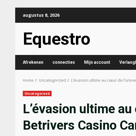
Ga
augustus 8, 2026
naar
de
Equestro
inhoud
Afrekenen
connecties
Mijn account
Verlangl
Home
Uncategorized
L’évasion ultime au cœur de l’univ
Uncategorized
L’évasion ultime au 
Betrivers Casino C