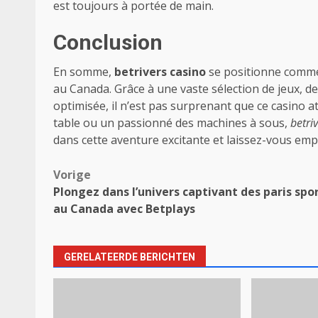
est toujours à portée de main.
Conclusion
En somme,
betrivers casino
se positionne comme 
au Canada. Grâce à une vaste sélection de jeux, d
optimisée, il n’est pas surprenant que ce casino 
table ou un passionné des machines à sous,
betri
dans cette aventure excitante et laissez-vous empo
Bericht
Vorige
Plongez dans l’univers captivant des paris spor
navigatie
au Canada avec Betplays
GERELATEERDE BERICHTEN