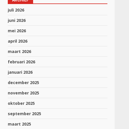
ARCHIEF
juli 2026
juni 2026
mei 2026
april 2026
maart 2026
februari 2026
januari 2026
december 2025
november 2025
oktober 2025
september 2025
maart 2025