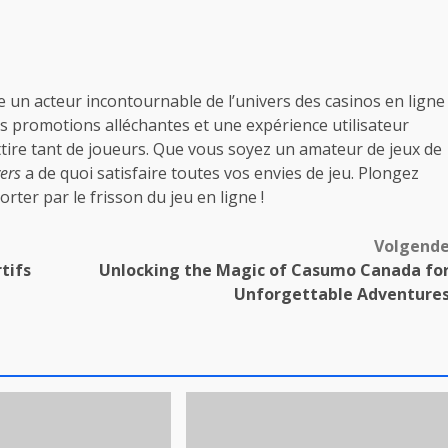
un acteur incontournable de l’univers des casinos en ligne
es promotions alléchantes et une expérience utilisateur
attire tant de joueurs. Que vous soyez un amateur de jeux de
vers
a de quoi satisfaire toutes vos envies de jeu. Plongez
rter par le frisson du jeu en ligne !
Volgend
tifs
Unlocking the Magic of Casumo Canada fo
Unforgettable Adventure