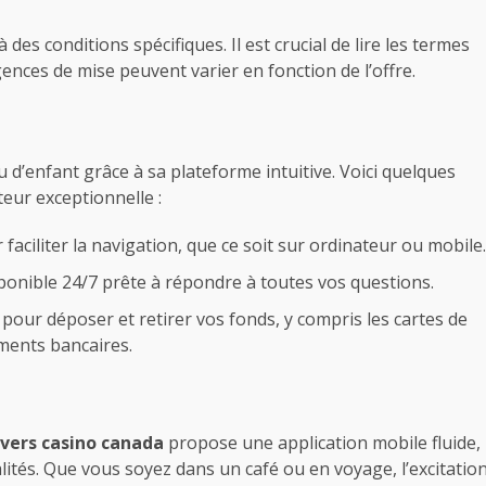
des conditions spécifiques. Il est crucial de lire les termes
gences de mise peuvent varier en fonction de l’offre.
u d’enfant grâce à sa plateforme intuitive. Voici quelques
eur exceptionnelle :
 faciliter la navigation, que ce soit sur ordinateur ou mobile.
ponible 24/7 prête à répondre à toutes vos questions.
pour déposer et retirer vos fonds, y compris les cartes de
rements bancaires.
ivers casino canada
propose une application mobile fluide,
lités. Que vous soyez dans un café ou en voyage, l’excitatio