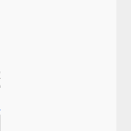
e
r
s