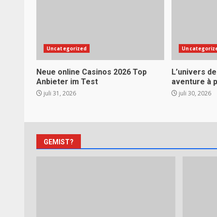
Uncategorized
Uncategoriz
Neue online Casinos 2026 Top
L’univers de
Anbieter im Test
aventure à 
juli 31, 2026
juli 30, 2026
GEMIST?