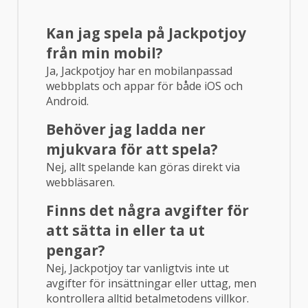
Kan jag spela på Jackpotjoy
från min mobil?
Ja, Jackpotjoy har en mobilanpassad
webbplats och appar för både iOS och
Android.
Behöver jag ladda ner
mjukvara för att spela?
Nej, allt spelande kan göras direkt via
webbläsaren.
Finns det några avgifter för
att sätta in eller ta ut
pengar?
Nej, Jackpotjoy tar vanligtvis inte ut
avgifter för insättningar eller uttag, men
kontrollera alltid betalmetodens villkor.