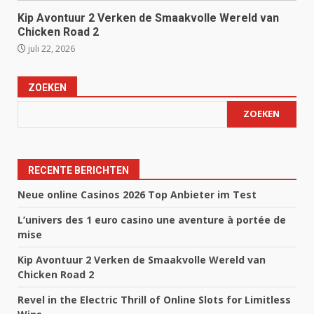
Kip Avontuur 2 Verken de Smaakvolle Wereld van
Chicken Road 2
juli 22, 2026
ZOEKEN
ZOEKEN
RECENTE BERICHTEN
Neue online Casinos 2026 Top Anbieter im Test
L’univers des 1 euro casino une aventure à portée de
mise
Kip Avontuur 2 Verken de Smaakvolle Wereld van
Chicken Road 2
Revel in the Electric Thrill of Online Slots for Limitless