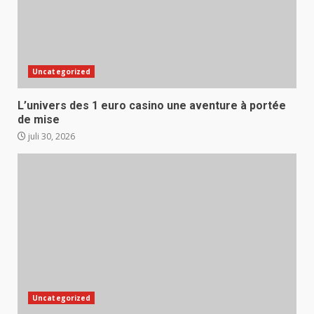
Uncategorized
L’univers des 1 euro casino une aventure à portée
de mise
juli 30, 2026
Uncategorized