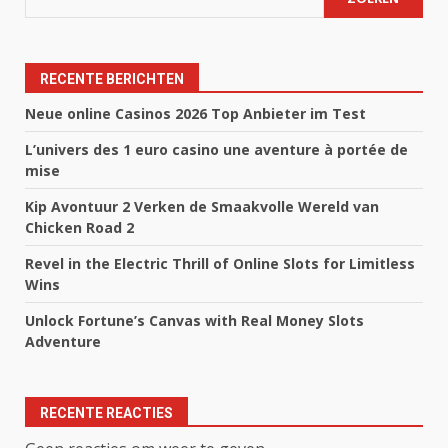
RECENTE BERICHTEN
Neue online Casinos 2026 Top Anbieter im Test
L’univers des 1 euro casino une aventure à portée de
mise
Kip Avontuur 2 Verken de Smaakvolle Wereld van
Chicken Road 2
Revel in the Electric Thrill of Online Slots for Limitless
Wins
Unlock Fortune’s Canvas with Real Money Slots
Adventure
RECENTE REACTIES