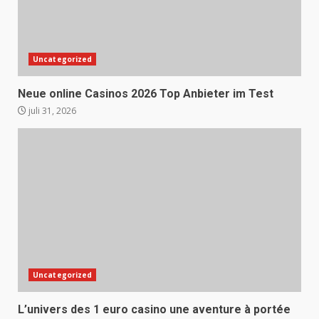
Uncategorized
Neue online Casinos 2026 Top Anbieter im Test
juli 31, 2026
Uncategorized
L’univers des 1 euro casino une aventure à portée