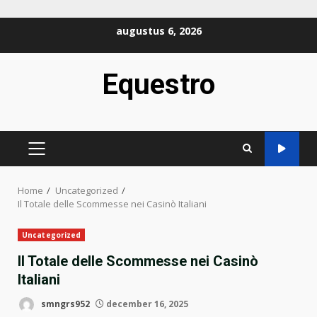
Ga
augustus 6, 2026
naar
de
Equestro
inhoud
PRIMAIR
MENU
Home
Uncategorized
Il Totale delle Scommesse nei Casinò Italiani
Uncategorized
Il Totale delle Scommesse nei Casinò
Italiani
smngrs952
december 16, 2025