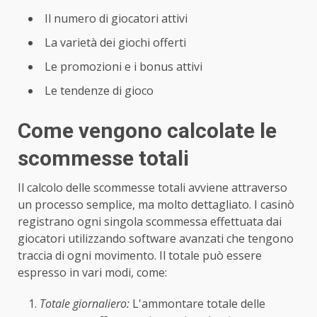
Il numero di giocatori attivi
La varietà dei giochi offerti
Le promozioni e i bonus attivi
Le tendenze di gioco
Come vengono calcolate le
scommesse totali
Il calcolo delle scommesse totali avviene attraverso
un processo semplice, ma molto dettagliato. I casinò
registrano ogni singola scommessa effettuata dai
giocatori utilizzando software avanzati che tengono
traccia di ogni movimento. Il totale può essere
espresso in vari modi, come:
Totale giornaliero:
L'ammontare totale delle