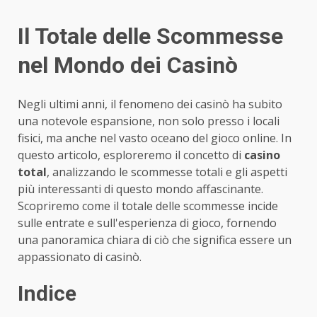
Il Totale delle Scommesse
nel Mondo dei Casinò
Negli ultimi anni, il fenomeno dei casinò ha subito
una notevole espansione, non solo presso i locali
fisici, ma anche nel vasto oceano del gioco online. In
questo articolo, esploreremo il concetto di
casino
total
, analizzando le scommesse totali e gli aspetti
più interessanti di questo mondo affascinante.
Scopriremo come il totale delle scommesse incide
sulle entrate e sull'esperienza di gioco, fornendo
una panoramica chiara di ciò che significa essere un
appassionato di casinò.
Indice