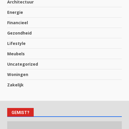
Architectuur
Energie
Financieel
Gezondheid
Lifestyle
Meubels
Uncategorized
Woningen
Zakelijk
GEMIST?