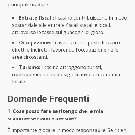
principali ricadute:
Entrate fiscali:
I casinò contribuiscono in modo
sostanziale alle entrate fiscali statali e locali,
attraverso le tasse sui guadagni di gioco.
Occupazione:
I casinò creano posti di lavoro
diretti e indiretti, favorendo l'occupazione nelle
aree circostanti.
Turismo:
I casinò attraggono turisti,
contribuendo in modo significativo all'economia
locale.
Domande Frequenti
1. Cosa posso fare se ritengo che le mie
scommesse siano eccessive?
È importante giocare in modo responsabile. Se ritieni