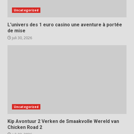
Uncategorized
L’univers des 1 euro casino une aventure à portée
de mise
juli 30, 2026
Uncategorized
Kip Avontuur 2 Verken de Smaakvolle Wereld van
Chicken Road 2