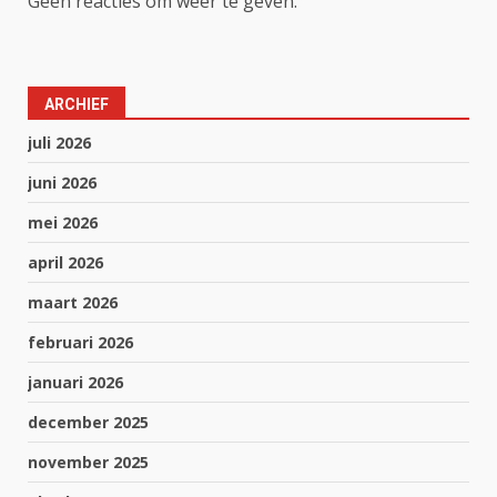
Geen reacties om weer te geven.
ARCHIEF
juli 2026
juni 2026
mei 2026
april 2026
maart 2026
februari 2026
januari 2026
december 2025
november 2025