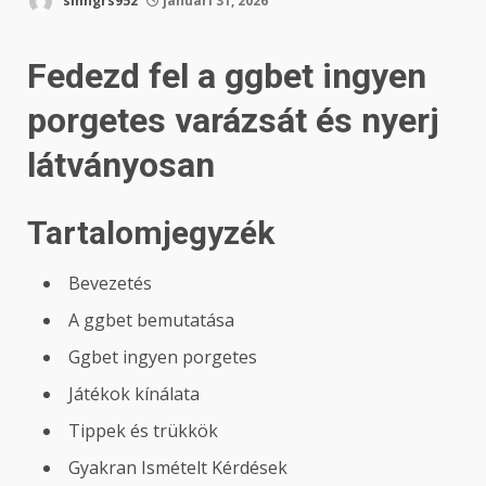
smngrs952
januari 31, 2026
Fedezd fel a ggbet ingyen
porgetes varázsát és nyerj
látványosan
Tartalomjegyzék
Bevezetés
A ggbet bemutatása
Ggbet ingyen porgetes
Játékok kínálata
Tippek és trükkök
Gyakran Ismételt Kérdések