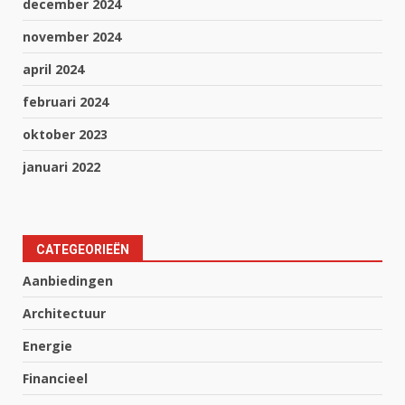
december 2024
november 2024
april 2024
februari 2024
oktober 2023
januari 2022
CATEGEORIEËN
Aanbiedingen
Architectuur
Energie
Financieel