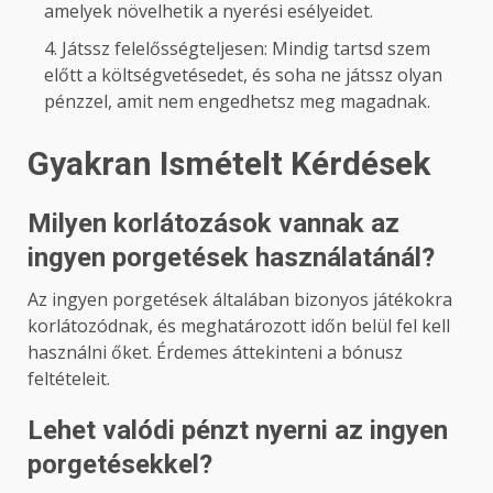
amelyek növelhetik a nyerési esélyeidet.
Játssz felelősségteljesen: Mindig tartsd szem
előtt a költségvetésedet, és soha ne játssz olyan
pénzzel, amit nem engedhetsz meg magadnak.
Gyakran Ismételt Kérdések
Milyen korlátozások vannak az
ingyen porgetések használatánál?
Az ingyen porgetések általában bizonyos játékokra
korlátozódnak, és meghatározott időn belül fel kell
használni őket. Érdemes áttekinteni a bónusz
feltételeit.
Lehet valódi pénzt nyerni az ingyen
porgetésekkel?