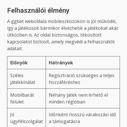
Felhasználói élmény
A ggbet weboldala mobileszközökön is jól működik,
így a játékosok bármikor élvezhetik a játékokat akár
útközben is. Az oldal biztonságos, titkosított
kapcsolatot biztosít, amely megvédi a felhasználók
adatait.
Előnyök
Hátrányok
Széles
Regisztráció szükséges a teljes
játékkínálat
hozzáféréshez
Mobilbarát
Néhány játék nem érhető el
felület
minden régióban
Jó
Időnként hosszú várakozási idő
ügyfélszolgálat
a támogatásra