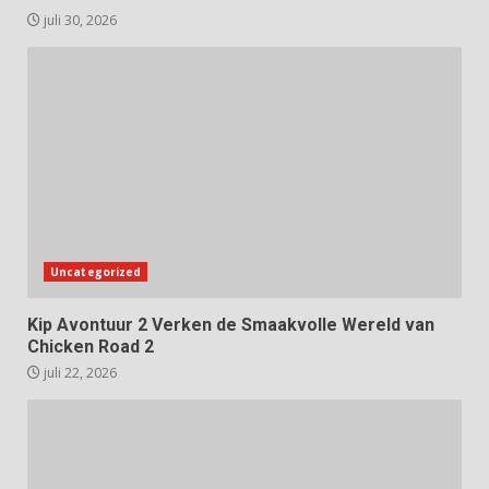
juli 30, 2026
Uncategorized
Kip Avontuur 2 Verken de Smaakvolle Wereld van
Chicken Road 2
juli 22, 2026