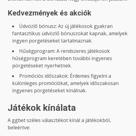
Kedvezmények és akciók
Üdvözlő bónusz: Az új játékosok gyakran
fantasztikus üdvözlő bónuszokat kapnak, amelyek
ingyen porgetéseket tartalmaznak.
Hűségprogram: A rendszeres játékosok
hűségprogram keretében további ingyenes
pörgetéseket nyerhetnek.
Promóciós időszakok: Érdemes figyelni a
különleges promóciókat, amelyek időszakosan
ingyenes pörgetéseket kínálnak.
Játékok kínálata
A ggbet széles választékot kínál a játékokból,
beleértve: