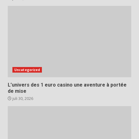
Uncategorized
L’univers des 1 euro casino une aventure à portée
de mise
juli 30, 2026