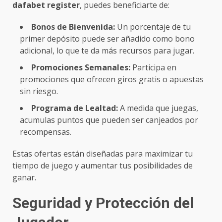
dafabet register
, puedes beneficiarte de:
Bonos de Bienvenida:
Un porcentaje de tu
primer depósito puede ser añadido como bono
adicional, lo que te da más recursos para jugar.
Promociones Semanales:
Participa en
promociones que ofrecen giros gratis o apuestas
sin riesgo.
Programa de Lealtad:
A medida que juegas,
acumulas puntos que pueden ser canjeados por
recompensas.
Estas ofertas están diseñadas para maximizar tu
tiempo de juego y aumentar tus posibilidades de
ganar.
Seguridad y Protección del