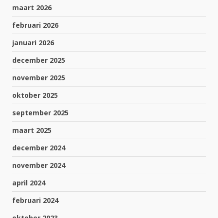
maart 2026
februari 2026
januari 2026
december 2025
november 2025
oktober 2025
september 2025
maart 2025
december 2024
november 2024
april 2024
februari 2024
oktober 2023