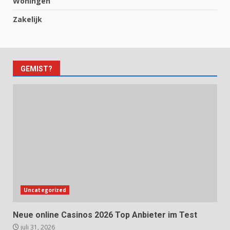
Woningen
Zakelijk
GEMIST?
Uncategorized
Neue online Casinos 2026 Top Anbieter im Test
juli 31, 2026