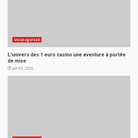
Uncategorized
L’univers des 1 euro casino une aventure à portée
de mise
juli 30, 2026