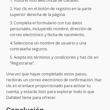
Visita el sitio web oficial de Dafabet.
Haz clic en el botón de registro en la parte
superior derecha de la página.
Completa el formulario con tus datos
personales, incluyendo nombre, dirección de
correo electrónico y fecha de nacimiento.
Selecciona un nombre de usuario y una
contraseña seguros.
Acepta los términos y condiciones y haz clic en
“Registrarse”.
Una vez que hayas completado estos pasos,
recibirás un correo electrónico de confirmación. Haz
clic en el enlace proporcionado para activar tu
cuenta, y estarás listo para explorar todo lo que
Dafabet tiene para ofrecer.