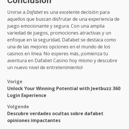
Conclusión
Unirse a
Dafabet
es una excelente decisión para
aquellos que buscan disfrutar de una experiencia de
juego emocionante y segura. Con una amplia
variedad de juegos, promociones atractivas y un
enfoque en la seguridad, Dafabet se destaca como
una de las mejores opciones en el mundo de los
casinos en línea. No esperes más, ¡comienza tu
aventura en Dafabet Casino hoy mismo y descubre
un nuevo nivel de entretenimiento!
Bericht
Vorige
Unlock Your Winning Potential with Jeetbuzz 360
navigatie
Login Experience
Volgende
Descubre verdades ocultas sobre dafabet
opiniones impactantes