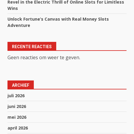
Revel in the Electric Thrill of Online Slots for Limitless
Wins
Unlock Fortune’s Canvas with Real Money Slots
Adventure
RECENTE REACTIES
Geen reacties om weer te geven.
ARCHIEF
juli 2026
juni 2026
mei 2026
april 2026