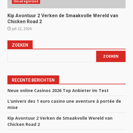
Uncategorized
Kip Avontuur 2 Verken de Smaakvolle Wereld van
Chicken Road 2
juli 22, 2026
ZOEKEN
ZOEKEN
RECENTE BERICHTEN
Neue online Casinos 2026 Top Anbieter im Test
L’univers des 1 euro casino une aventure à portée de
mise
Kip Avontuur 2 Verken de Smaakvolle Wereld van
Chicken Road 2