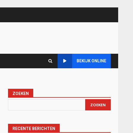
BEKIJK ONLINE
ZOEKEN
ZOEKEN
RECENTE BERICHTEN