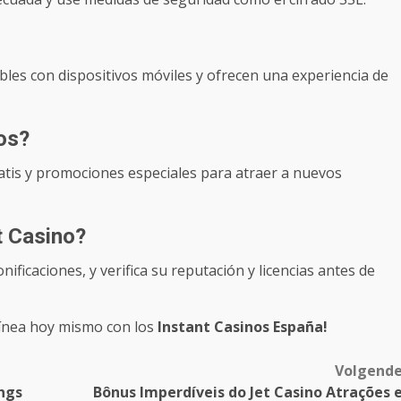
les con dispositivos móviles y ofrecen una experiencia de
os?
atis y promociones especiales para atraer a nuevos
t Casino?
ificaciones, y verifica su reputación y licencias antes de
línea hoy mismo con los
Instant Casinos España!
Volgend
ngs
Bônus Imperdíveis do Jet Casino Atrações 