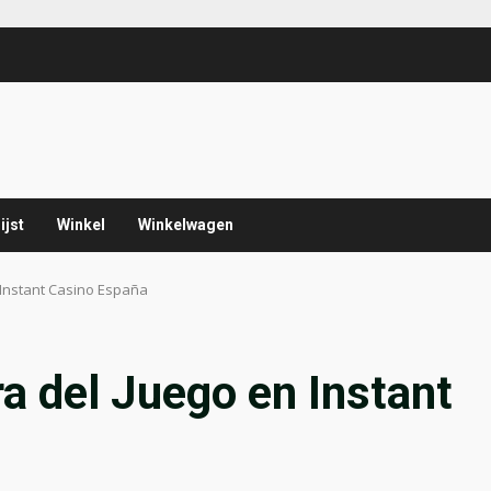
ijst
Winkel
Winkelwagen
 Instant Casino España
a del Juego en Instant