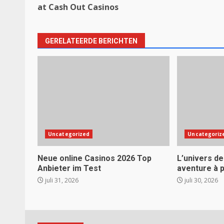
navigatie
at Cash Out Casinos
GERELATEERDE BERICHTEN
Uncategorized
Uncategoriz
Neue online Casinos 2026 Top
L’univers de
Anbieter im Test
aventure à 
juli 31, 2026
juli 30, 2026