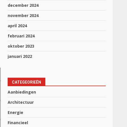
december 2024
november 2024
april 2024
februari 2024
oktober 2023
januari 2022
CATEGEORIEËN
Aanbiedingen
Architectuur
Energie
Financieel