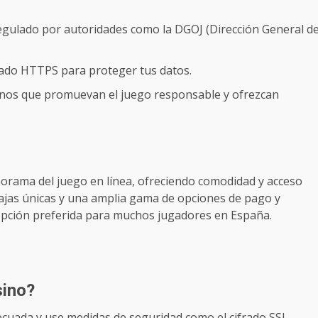
egulado por autoridades como la DGOJ (Dirección General d
ifrado HTTPS para proteger tus datos.
nos que promuevan el juego responsable y ofrezcan
orama del juego en línea, ofreciendo comodidad y acceso
ajas únicas y una amplia gama de opciones de pago y
 opción preferida para muchos jugadores en España.
sino?
decuada y use medidas de seguridad como el cifrado SSL.