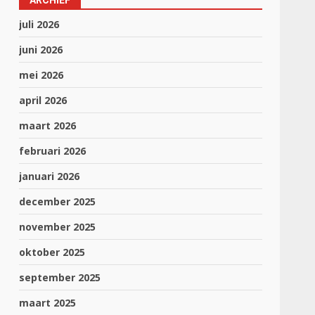
ARCHIEF
juli 2026
juni 2026
mei 2026
april 2026
maart 2026
februari 2026
januari 2026
december 2025
november 2025
oktober 2025
september 2025
maart 2025