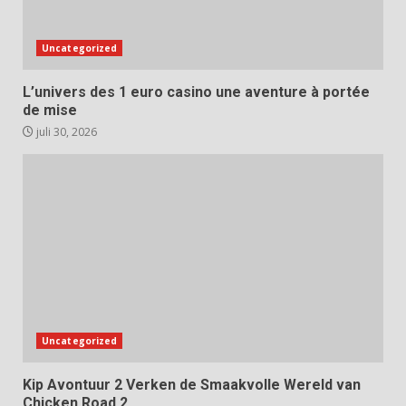
Uncategorized
L’univers des 1 euro casino une aventure à portée
de mise
juli 30, 2026
Uncategorized
Kip Avontuur 2 Verken de Smaakvolle Wereld van
Chicken Road 2