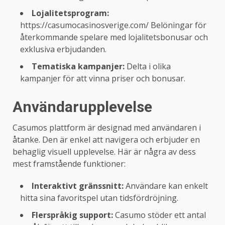
Lojalitetsprogram:
https://casumocasinosverige.com/
Belöningar för
återkommande spelare med lojalitetsbonusar och
exklusiva erbjudanden.
Tematiska kampanjer:
Delta i olika
kampanjer för att vinna priser och bonusar.
Användarupplevelse
Casumos plattform är designad med användaren i
åtanke. Den är enkel att navigera och erbjuder en
behaglig visuell upplevelse. Här är några av dess
mest framstående funktioner:
Interaktivt gränssnitt:
Användare kan enkelt
hitta sina favoritspel utan tidsfördröjning.
Flerspråkig support:
Casumo stöder ett antal