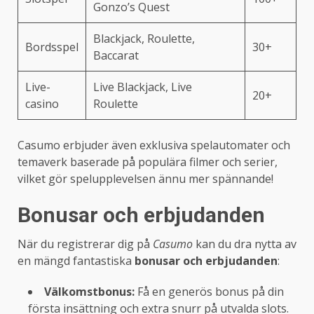
Gonzo’s Quest
Blackjack, Roulette,
Bordsspel
30+
Baccarat
Live-
Live Blackjack, Live
20+
casino
Roulette
Casumo erbjuder även exklusiva spelautomater och
temaverk baserade på populära filmer och serier,
vilket gör spelupplevelsen ännu mer spännande!
Bonusar och erbjudanden
När du registrerar dig på
Casumo
kan du dra nytta av
en mängd fantastiska
bonusar och erbjudanden
:
Välkomstbonus:
Få en generös bonus på din
första insättning och extra snurr på utvalda slots.