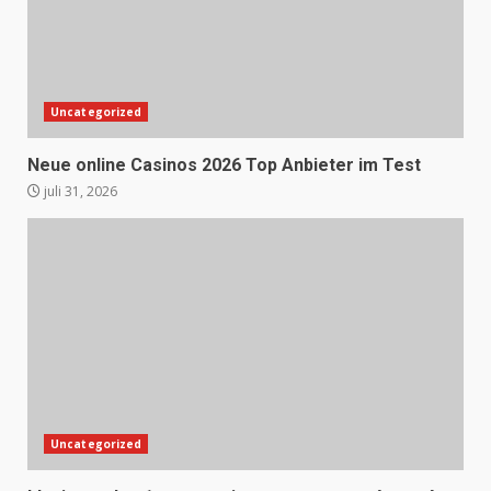
Uncategorized
Neue online Casinos 2026 Top Anbieter im Test
juli 31, 2026
Uncategorized