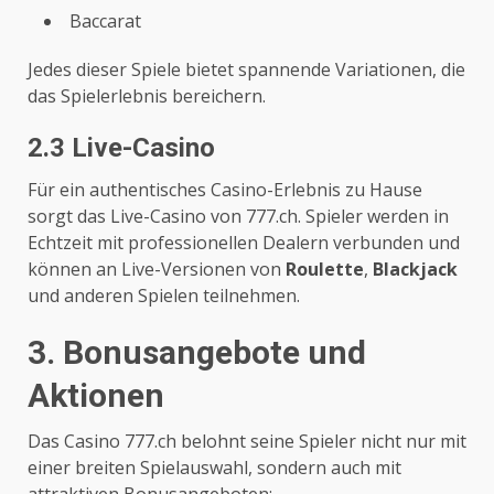
Baccarat
Jedes dieser Spiele bietet spannende Variationen, die
das Spielerlebnis bereichern.
2.3 Live-Casino
Für ein authentisches Casino-Erlebnis zu Hause
sorgt das Live-Casino von 777.ch. Spieler werden in
Echtzeit mit professionellen Dealern verbunden und
können an Live-Versionen von
Roulette
,
Blackjack
und anderen Spielen teilnehmen.
3. Bonusangebote und
Aktionen
Das Casino 777.ch belohnt seine Spieler nicht nur mit
einer breiten Spielauswahl, sondern auch mit
attraktiven Bonusangeboten: