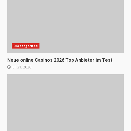
Uncategorized
Neue online Casinos 2026 Top Anbieter im Test
juli 31, 2026