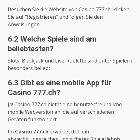
Besuchen Sie die Website von Casino 777.ch, klicken
Sie auf "Registrieren" und folgen Sie den
Anweisungen.
6.2 Welche Spiele sind am
beliebtesten?
Slots, Blackjack und Live-Roulette sind unter Spielern
besonders beliebt.
6.3 Gibt es eine mobile App für
Casino 777.ch?
Ja! Casino 777.ch bietet eine benutzerfreundliche
mobile Webversion an, die auf verschiedenen
Geräten funktioniert.
Im
Casino 777.ch
erwartet dich ein
abwechslungsreiches und sicheres Spielerlebnis.