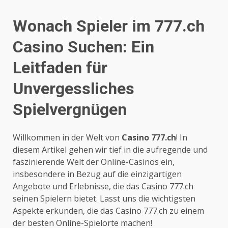
Wonach Spieler im 777.ch
Casino Suchen: Ein
Leitfaden für
Unvergessliches
Spielvergnügen
Willkommen in der Welt von
Casino 777.ch
! In
diesem Artikel gehen wir tief in die aufregende und
faszinierende Welt der Online-Casinos ein,
insbesondere in Bezug auf die einzigartigen
Angebote und Erlebnisse, die das Casino 777.ch
seinen Spielern bietet. Lasst uns die wichtigsten
Aspekte erkunden, die das Casino 777.ch zu einem
der besten Online-Spielorte machen!