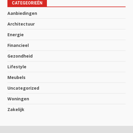
CATEGEORIEËN
Aanbiedingen
Architectuur
Energie
Financieel
Gezondheid
Lifestyle
Meubels
Uncategorized
Woningen
Zakelijk