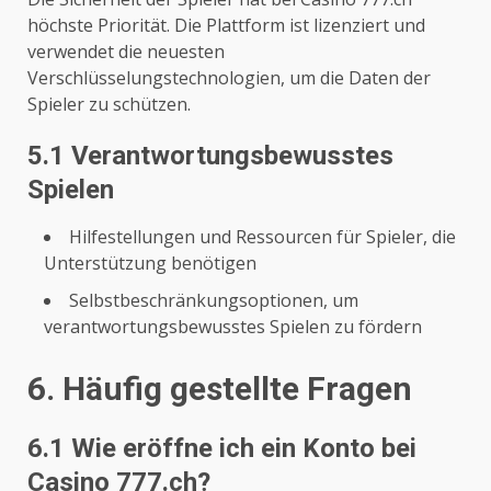
höchste Priorität. Die Plattform ist lizenziert und
verwendet die neuesten
Verschlüsselungstechnologien, um die Daten der
Spieler zu schützen.
5.1 Verantwortungsbewusstes
Spielen
Hilfestellungen und Ressourcen für Spieler, die
Unterstützung benötigen
Selbstbeschränkungsoptionen, um
verantwortungsbewusstes Spielen zu fördern
6. Häufig gestellte Fragen
6.1 Wie eröffne ich ein Konto bei
Casino 777.ch?