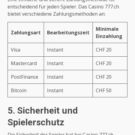
entscheidend für jeden Spieler. Das Casino 777.ch
bietet verschiedene Zahlungsmethoden an:
Minimale
Zahlungsart
Bearbeitungszeit
Einzahlung
Visa
Instant
CHF 20
Mastercard
Instant
CHF 20
PostFinance
Instant
CHF 20
Bitcoin
Instant
CHF 50
5. Sicherheit und
Spielerschutz
Die Sicherheit der Spieler hat bei Casino 777.ch