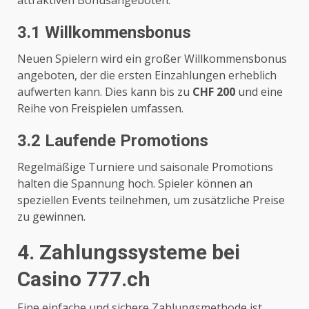
3.1 Willkommensbonus
Neuen Spielern wird ein großer Willkommensbonus
angeboten, der die ersten Einzahlungen erheblich
aufwerten kann. Dies kann bis zu
CHF 200
und eine
Reihe von Freispielen umfassen.
3.2 Laufende Promotions
Regelmäßige Turniere und saisonale Promotions
halten die Spannung hoch. Spieler können an
speziellen Events teilnehmen, um zusätzliche Preise
zu gewinnen.
4. Zahlungssysteme bei
Casino 777.ch
Eine einfache und sichere Zahlungsmethode ist