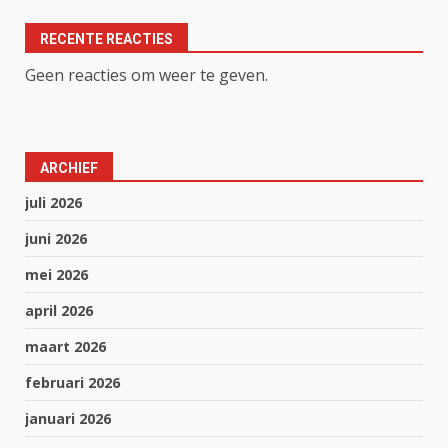
RECENTE REACTIES
Geen reacties om weer te geven.
ARCHIEF
juli 2026
juni 2026
mei 2026
april 2026
maart 2026
februari 2026
januari 2026