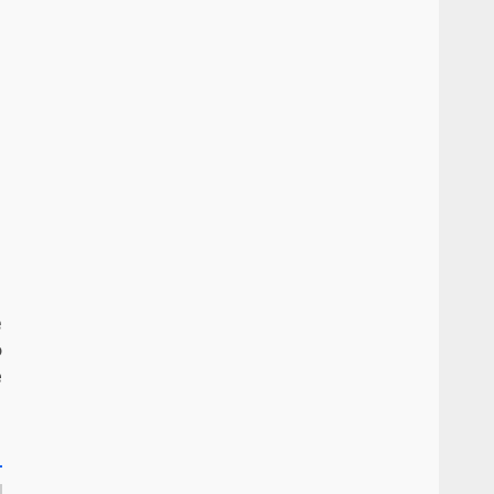
e
o
e