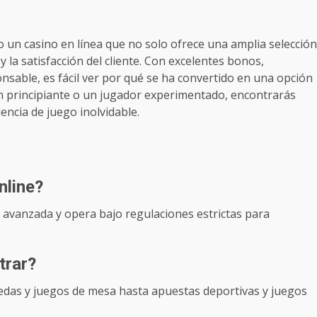
 un casino en línea que no solo ofrece una amplia selección
 la satisfacción del cliente. Con excelentes bonos,
able, es fácil ver por qué se ha convertido en una opción
un principiante o un jugador experimentado, encontrarás
encia de juego inolvidable.
nline?
ás avanzada y opera bajo regulaciones estrictas para
trar?
das y juegos de mesa hasta apuestas deportivas y juegos