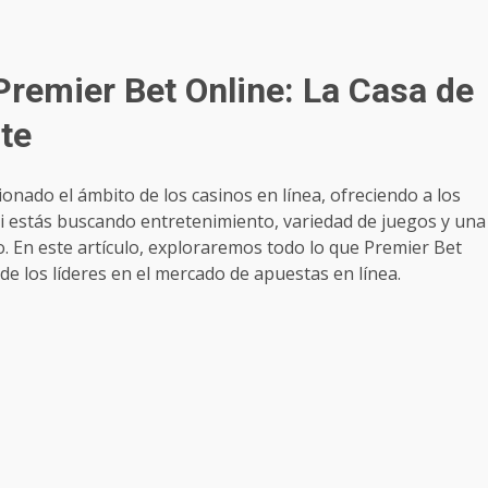
Premier Bet Online: La Casa de
te
onado el ámbito de los casinos en línea, ofreciendo a los
i estás buscando entretenimiento, variedad de juegos y una
o. En este artículo, exploraremos todo lo que Premier Bet
e los líderes en el mercado de apuestas en línea.