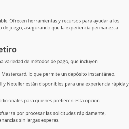
le. Ofrecen herramientas y recursos para ayudar a los
po de juego, asegurando que la experiencia permanezca
etiro
una variedad de métodos de pago, que incluyen:
 Mastercard, lo que permite un depósito instantáneo.
 y Neteller están disponibles para una experiencia rápida y
icionales para quienes prefieren esta opción.
esfuerza por procesar las solicitudes rápidamente,
anancias sin largas esperas.