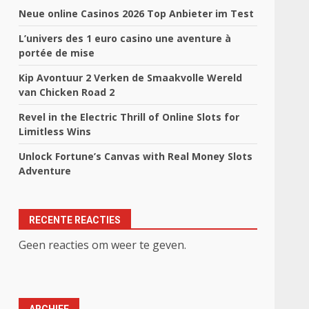
Neue online Casinos 2026 Top Anbieter im Test
L’univers des 1 euro casino une aventure à
portée de mise
Kip Avontuur 2 Verken de Smaakvolle Wereld
van Chicken Road 2
Revel in the Electric Thrill of Online Slots for
Limitless Wins
Unlock Fortune’s Canvas with Real Money Slots
Adventure
RECENTE REACTIES
Geen reacties om weer te geven.