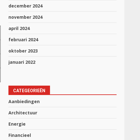
december 2024
november 2024
april 2024
februari 2024
oktober 2023
januari 2022
CATEGEORIEËN
Aanbiedingen
Architectuur
Energie
Financieel