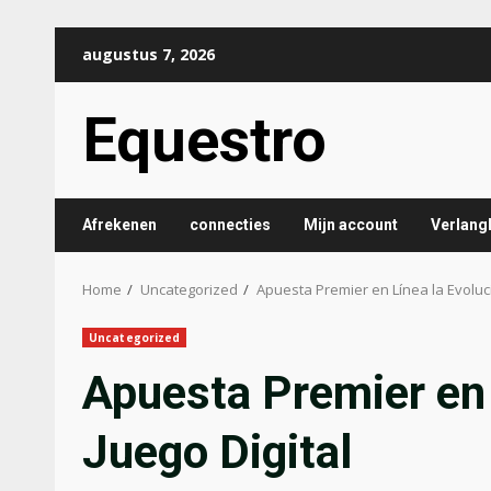
Ga
augustus 7, 2026
naar
de
Equestro
inhoud
Afrekenen
connecties
Mijn account
Verlangl
Home
Uncategorized
Apuesta Premier en Línea la Evoluci
Uncategorized
Apuesta Premier en 
Juego Digital