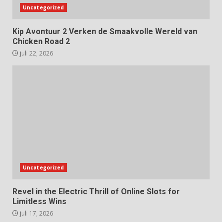
Uncategorized
Kip Avontuur 2 Verken de Smaakvolle Wereld van
Chicken Road 2
juli 22, 2026
Uncategorized
Revel in the Electric Thrill of Online Slots for
Limitless Wins
juli 17, 2026