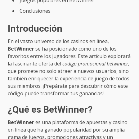
Juegos populares en BetWinner
Conclusiones
Introducción
En el vasto universo de los casinos en línea,
BetWinner
se ha posicionado como uno de los
favoritos entre los jugadores. Este artículo explorará
la fascinante oferta del
codigo promocional betwinner
,
que promete no solo atraer a nuevos usuarios, sino
también enriquecer la experiencia de juego de todos
sus miembros. ¡Prepárate para descubrir cómo este
código puede transformar tus ganancias!
¿Qué es BetWinner?
BetWinner
es una plataforma de apuestas y casino
en línea que ha ganado popularidad por su amplia
gama de juegos, promociones atractivas y un