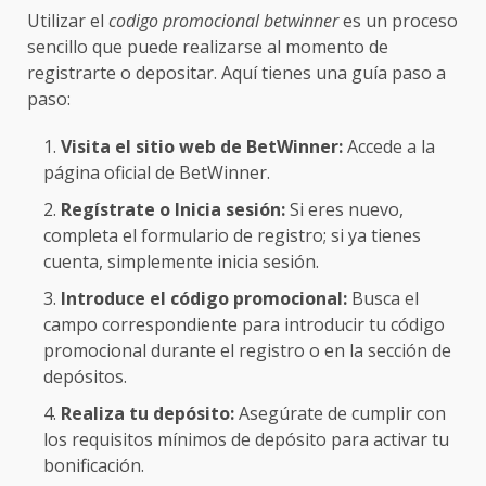
Utilizar el
codigo promocional betwinner
es un proceso
sencillo que puede realizarse al momento de
registrarte o depositar. Aquí tienes una guía paso a
paso:
Visita el sitio web de BetWinner:
Accede a la
página oficial de BetWinner.
Regístrate o Inicia sesión:
Si eres nuevo,
completa el formulario de registro; si ya tienes
cuenta, simplemente inicia sesión.
Introduce el código promocional:
Busca el
campo correspondiente para introducir tu código
promocional durante el registro o en la sección de
depósitos.
Realiza tu depósito:
Asegúrate de cumplir con
los requisitos mínimos de depósito para activar tu
bonificación.