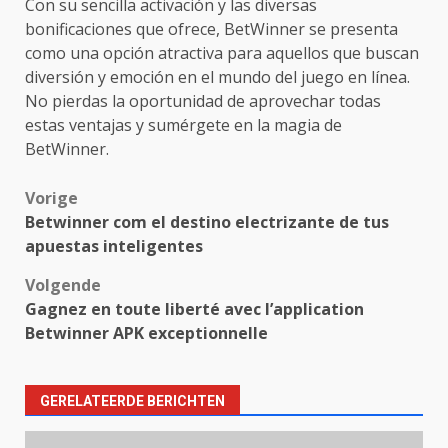
Con su sencilla activación y las diversas
bonificaciones que ofrece, BetWinner se presenta
como una opción atractiva para aquellos que buscan
diversión y emoción en el mundo del juego en línea.
No pierdas la oportunidad de aprovechar todas
estas ventajas y sumérgete en la magia de
BetWinner.
Bericht
Vorige
Betwinner com el destino electrizante de tus
navigatie
apuestas inteligentes
Volgende
Gagnez en toute liberté avec l’application
Betwinner APK exceptionnelle
GERELATEERDE BERICHTEN