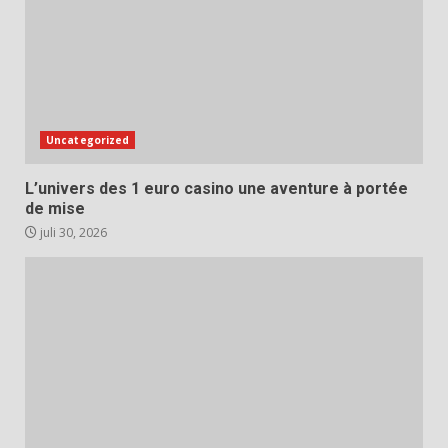
Uncategorized
L’univers des 1 euro casino une aventure à portée
de mise
juli 30, 2026