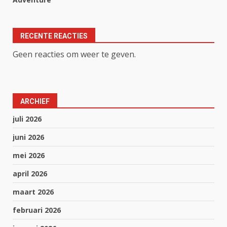
RECENTE REACTIES
Geen reacties om weer te geven.
ARCHIEF
juli 2026
juni 2026
mei 2026
april 2026
maart 2026
februari 2026