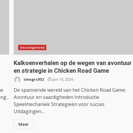
Uncategorized
Kalkoenverhalen op de wegen van avontuur
en strategie in Chicken Road Game
smngrs952
juni 18, 2026
ew
De spannende wereld van het Chicken Road Game:
g...
Avontuur en vaardigheden Introductie
Speelmechaniek Strategieën voor succes
Uitdagingen...
Meer