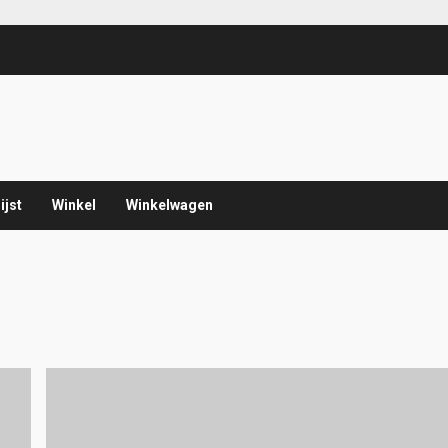
ijst
Winkel
Winkelwagen