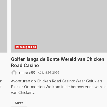
Uncategorized
Golfen langs de Bonte Wereld van Chicken
Road Casino
smngrs952
juni 26, 2026
en
Avonturen op Chicken Road Casino: Waar Geluk en
t
Plezier Ontmoeten Welkom in de betoverende wereld
van Chicken...
Meer