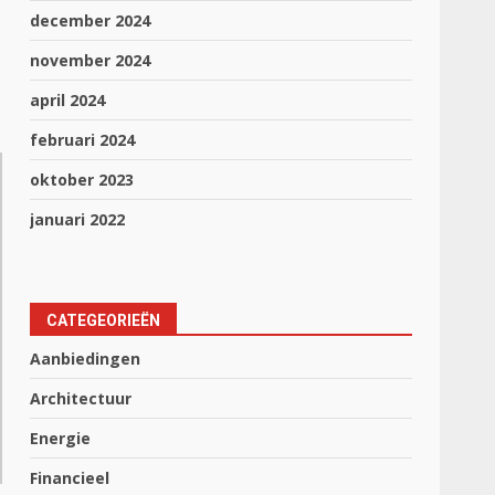
december 2024
november 2024
april 2024
februari 2024
oktober 2023
januari 2022
CATEGEORIEËN
Aanbiedingen
Architectuur
Energie
Financieel