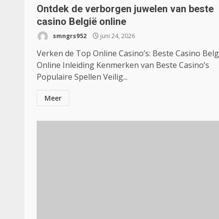
Ontdek de verborgen juwelen van beste
casino België online
smngrs952
juni 24, 2026
Verken de Top Online Casino’s: Beste Casino Belg
Online Inleiding Kenmerken van Beste Casino’s
Populaire Spellen Veilig...
Meer