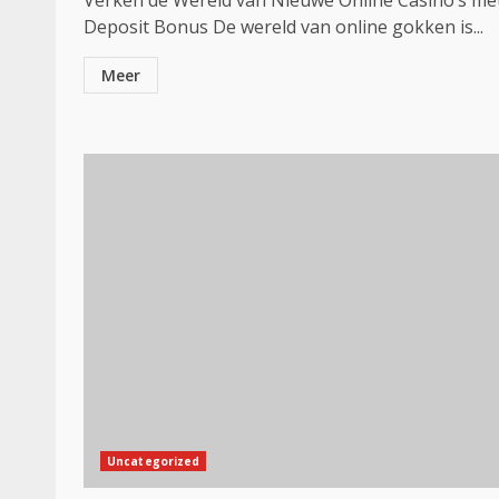
Verken de Wereld van Nieuwe Online Casino’s me
Deposit Bonus De wereld van online gokken is...
Meer
Uncategorized