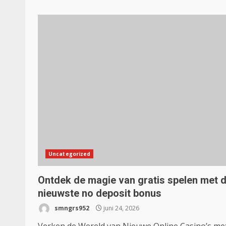
Uncategorized
Ontdek de magie van gratis spelen met 
nieuwste no deposit bonus
smngrs952
juni 24, 2026