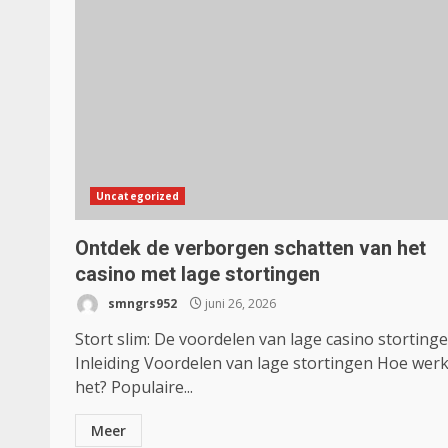
Uncategorized
Ontdek de verborgen schatten van het
casino met lage stortingen
smngrs952
juni 26, 2026
Stort slim: De voordelen van lage casino storting
Inleiding Voordelen van lage stortingen Hoe werk
het? Populaire...
Meer