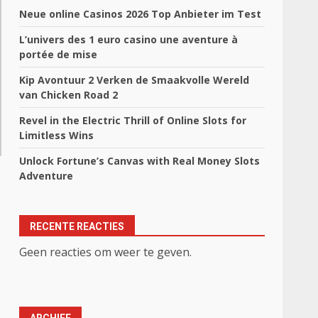
Neue online Casinos 2026 Top Anbieter im Test
L’univers des 1 euro casino une aventure à
portée de mise
Kip Avontuur 2 Verken de Smaakvolle Wereld
van Chicken Road 2
Revel in the Electric Thrill of Online Slots for
Limitless Wins
Unlock Fortune’s Canvas with Real Money Slots
Adventure
RECENTE REACTIES
Geen reacties om weer te geven.