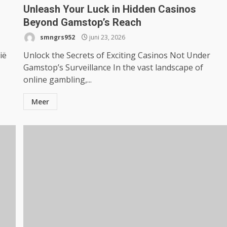
Unleash Your Luck in Hidden Casinos
Beyond Gamstop’s Reach
smngrs952
juni 23, 2026
ië
Unlock the Secrets of Exciting Casinos Not Under
Gamstop’s Surveillance In the vast landscape of
online gambling,...
Meer