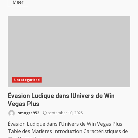
Meer
Uncategorized
Évasion Ludique dans lUnivers de Win
Vegas Plus
smngrs952
september 10, 2025
Évasion Ludique dans l’Univers de Win Vegas Plus
Table des Matières Introduction Caractéristiques de