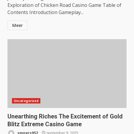
Exploration of Chicken Road Casino Game Table of
Contents Introduction Gameplay...
Meer
Uncategorized
Unearthing Riches The Excitement of Gold
Blitz Extreme Casino Game
smngrs952
september 9, 2025