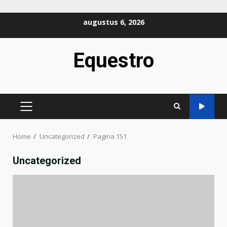
Ga
augustus 6, 2026
naar
de
Equestro
inhoud
PRIMAIR
MENU
Home
Uncategorized
Pagina 151
Uncategorized