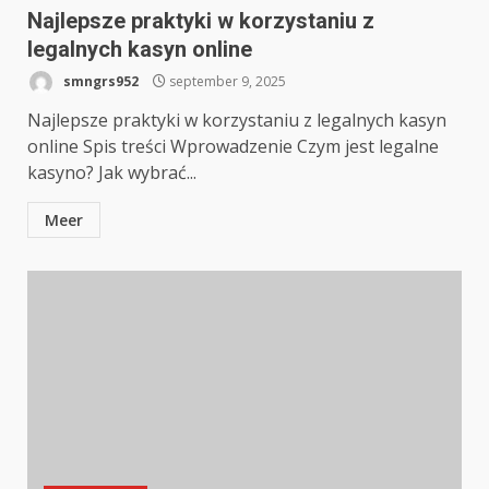
Najlepsze praktyki w korzystaniu z
legalnych kasyn online
smngrs952
september 9, 2025
Najlepsze praktyki w korzystaniu z legalnych kasyn
online Spis treści Wprowadzenie Czym jest legalne
kasyno? Jak wybrać...
Meer