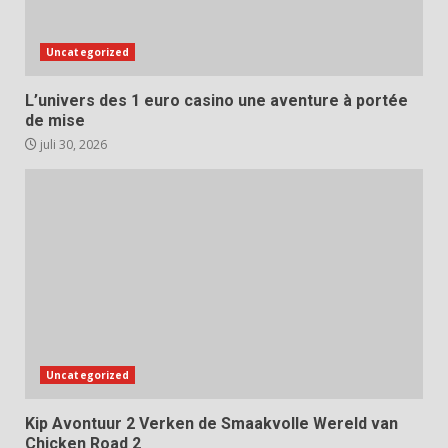
Uncategorized
L’univers des 1 euro casino une aventure à portée
de mise
juli 30, 2026
Uncategorized
Kip Avontuur 2 Verken de Smaakvolle Wereld van
Chicken Road 2