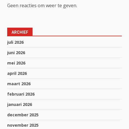
Geen reacties om weer te geven.
ARCHIEF
juli 2026
juni 2026
mei 2026
april 2026
maart 2026
februari 2026
januari 2026
december 2025
november 2025