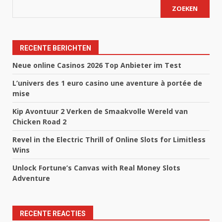
ZOEKEN
RECENTE BERICHTEN
Neue online Casinos 2026 Top Anbieter im Test
L’univers des 1 euro casino une aventure à portée de
mise
Kip Avontuur 2 Verken de Smaakvolle Wereld van
Chicken Road 2
Revel in the Electric Thrill of Online Slots for Limitless
Wins
Unlock Fortune’s Canvas with Real Money Slots
Adventure
RECENTE REACTIES