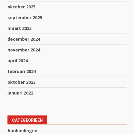
oktober 2025
september 2025
maart 2025
december 2024
november 2024
april 2024
februari 2024
oktober 2023
januari 2022
CATEGEORIEËN
Aanbiedingen